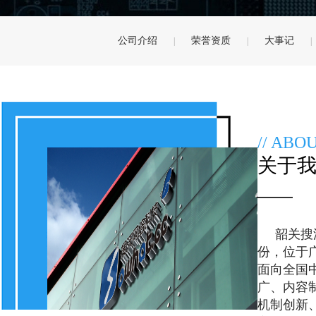
公司介绍
荣誉资质
大事记
|
|
|
// ABO
关于
韶关搜
份，位于
面向全国
广、内容
机制创新