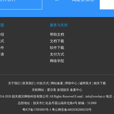
加盟
服务与支持
介绍
帮助文档
模式
文档下载
条件
软件下载
申请
支付方式
网络学院
关于我们
|
联系我们
|
付款方式
|
网站备案
|
帮助中心
|
诚聘英才
|
相关下载
关联网站：
爱沃客
发现韶关
备案中心
4-2026 韶关搜沃网络科技有限公司 All Rights Reserved E-mail：
info@sowhat.cc
电话：0
总部地址：韶关市仁化县丹霞山福祥北路4号 邮编：512000
粤ICP备17093003号-1
粤公网安备44020302000250号